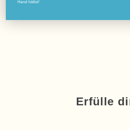
Hand hältst!
Erfülle d