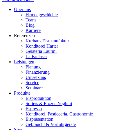
Über uns
Firmengeschichte
Team
Blog
Karriere
Referenzen
Kurhaus Eismanufaktur
Konditorei Harter
Gelateria Laurini
La Fantasia
Leistungen
Planung
Finanzierung
Umsetzung
Service
Seminare
Produkte
Eisproduktion
Softeis & Frozen Yoghurt
Espresso
Konditorei, Pasticceria, Gastronomie
Eispräsentation
Gebraucht & Vorführgeräte
Shop