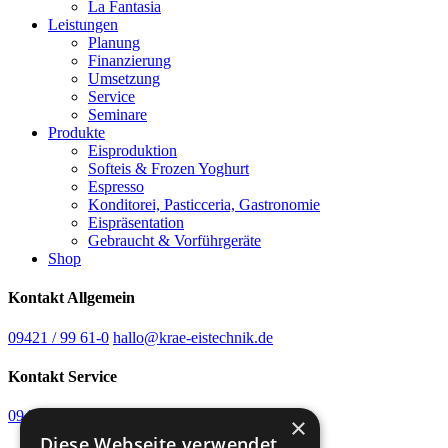
La Fantasia
Leistungen
Planung
Finanzierung
Umsetzung
Service
Seminare
Produkte
Eisproduktion
Softeis & Frozen Yoghurt
Espresso
Konditorei, Pasticceria, Gastronomie
Eispräsentation
Gebraucht & Vorführgeräte
Shop
Kontakt Allgemein
09421 / 99 61-0
hallo@krae-eistechnik.de
Kontakt Service
09421 / 99 61-61
WhatsApp-Chat starten
×
Diese Webseite verwendet