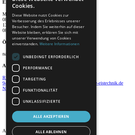
Erreichbarkeit
Cookies.
MO - DO:
FR:
Diese Website nutzt Cookies zur
08:00 - 12:00
Verbesserung des Erlebnisses unserer
13:00 - 17:00
Besucher. Indem Sie weiterhin auf dieser
08:00 - 16:00
Website bleiben, erklären Sie sich mit
unserer Verwendung von Cookies
Öffnungszeiten Showroom
einverstanden.
Weitere Informationen
nach Vereinbarung für den Standort Straubing
UNBEDINGT ERFORDERLICH
Adresse
PERFORMANCE
Rückertstr. 39a
TARGETING
94315 Straubing
09421 / 99 61-0
straubing@krae-eistechnik.de
Navigation überspringen
FUNKTIONALITÄT
Impressum
UNKLASSIFIZIERTE
Datenschutz
AGB Alois Krä GmbH
AGB Krä Eistechnik Süd-West GmbH
ALLE AKZEPTIEREN
Alois Krä GmbH © 2026
ALLE ABLEHNEN