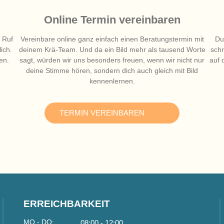
Online Termin vereinbaren
 Ruf
Vereinbare online ganz einfach einen Beratungstermin mit
Du
ich.
deinem Krä-Team. Und da ein Bild mehr als tausend Worte
schr
en.
sagt, würden wir uns besonders freuen, wenn wir nicht nur
auf 
deine Stimme hören, sondern dich auch gleich mit Bild
kennenlernen.
TERMIN VEREINBAREN
ERREICHBARKEIT
MO - DO:
08:00 - 12:00