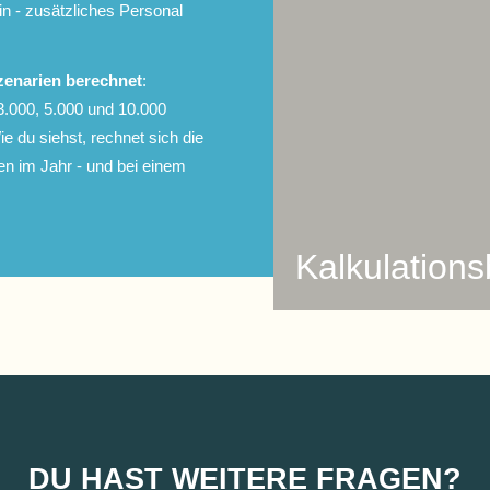
in - zusätzliches Personal
zenarien berechnet
:
 3.000, 5.000 und 10.000
e du siehst, rechnet sich die
en im Jahr - und bei einem
Kalkulations
DU HAST WEITERE FRAGEN?