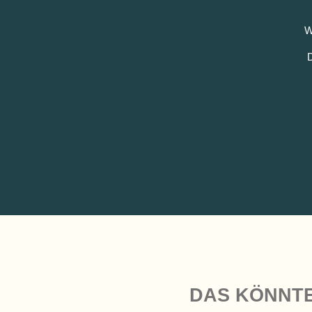
W
D
GESAMTKONZEPTION &
DAS KÖNNTE