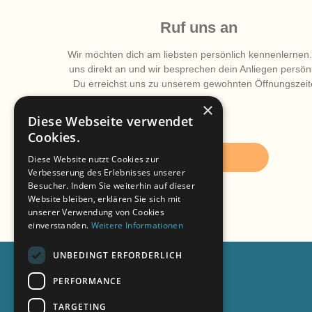
Ruf uns an
Wir möchten dich am liebsten persönlich kennenlernen.
uns direkt an und wir besprechen dein Anliegen persönl
Du erreichst uns zu unserem gewohnten Öffnungszeit
×
Diese Webseite verwendet
Cookies.
09421 / 99 61-0
Diese Website nutzt Cookies zur
Verbesserung des Erlebnisses unserer
Besucher. Indem Sie weiterhin auf dieser
Website bleiben, erklären Sie sich mit
unserer Verwendung von Cookies
einverstanden.
Weitere Informationen
UNBEDINGT ERFORDERLICH
PERFORMANCE
KONTAKT ALLGEMEIN
TARGETING
09421 / 99 61-0